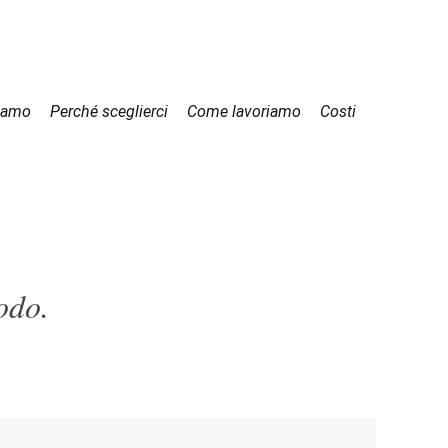
iamo
Perché sceglierci
Come lavoriamo
Costi
odo.